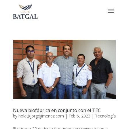
a
Nueva biofábrica en conjunto con el TEC
by
hola@jorgejimenez.com
|
Feb 6, 2023
|
Tecnología
El pasado 22 de junio firmamos un convenio con el